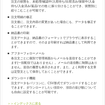
注文の状態を、未処理/確認中/入荷待ち/出荷済み/保留中/入金
待ち/入金済み/返品/その他 に振り分けることができ、状態別に
絞りこむことが可能です。
■
注文明細の修正
注文後に、注文内容の変更があった場合にも、データを修正す
ることができます。
■
納品書の印刷
注文データは、納品書のフォーマットでブラウザに表示するこ
とができますので、そのまま印刷すれば納品書として利用でき
ます。
■
アフターフォローメール
各注文ごとに個別で管理画面からメールを送信することができ
ます(一括配信ではありません）。メールの送信数に制限はあり
ません。送信の履歴も表示されます。また、よく利用する文章
は定型文として保存しておくことができます。
■
ダウンロード機能
注文データをパソコンに、CSV形式でダウンロードすることが
できます。ダウンロードしたい項目や、項目の並び順について
も自由に設定することが可能です。
＞＞インデックスに戻る