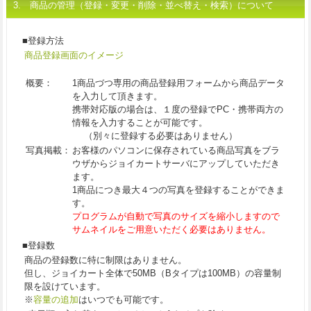
3. 商品の管理（登録・変更・削除・並べ替え・検索）について
■登録方法
商品登録画面のイメージ
概要：
1商品づつ専用の商品登録用フォームから商品データ
を入力して頂きます。
携帯対応版の場合は、１度の登録でPC・携帯両方の
情報を入力することが可能です。
（別々に登録する必要はありません）
写真掲載：
お客様のパソコンに保存されている商品写真をブラ
ウザからジョイカートサーバにアップしていただき
ます。
1商品につき最大４つの写真を登録することができま
す。
プログラムが自動で写真のサイズを縮小しますので
サムネイルをご用意いただく必要はありません。
■登録数
商品の登録数に特に制限はありません。
但し、ジョイカート全体で50MB（Bタイプは100MB）の容量制
限を設けています。
※
容量の追加
はいつでも可能です。