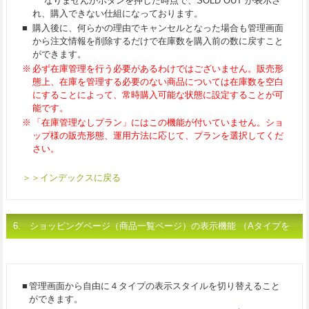
なりませんがボタンを押した時点で、SOLD OUT が表示さ
れ、購入できない仕組になっております。
■
購入後に、何らかの理由でキャンセルとなった場合も管理画面
から注文情報を削除するだけで在庫数を購入前の数に戻すこと
ができます。
※
必ず在庫管理を行う必要があるわけではございません。販売形
態上、在庫を管理する必要のない商品については在庫数を空白
にすることによって、常時購入可能な状態に設定することが可
能です。
※
「在庫管理なしプラン」にはこの機能が付いていません。ショ
ップ様の販売形態、運用方法に応じて、プランを選択してくだ
さい。
＞＞インデックスに戻る
6. ショッピングページ
（商品一覧ページ）
の表示機能 （Aタイプを
除く）
■
管理画面から自由に４タイプの表示スタイルを切り替えること
ができます。