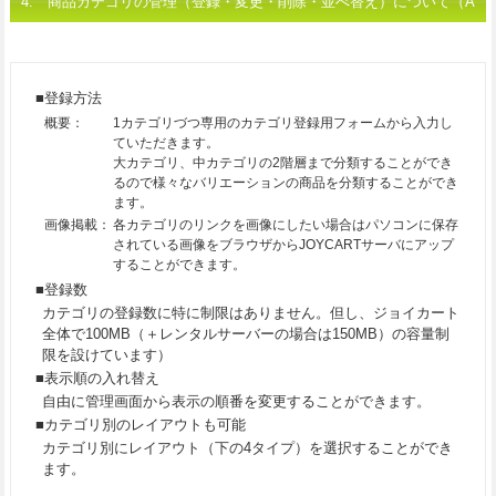
4. 商品カテゴリの管理（登録・変更・削除・並べ替え）について（A
タイプを除く）
■登録方法
概要：
1カテゴリづつ専用のカテゴリ登録用フォームから入力し
ていただきます。
大カテゴリ、中カテゴリの2階層まで分類することができ
るので様々なバリエーションの商品を分類することができ
ます。
画像掲載：
各カテゴリのリンクを画像にしたい場合はパソコンに保存
されている画像をブラウザからJOYCARTサーバにアップ
することができます。
■登録数
カテゴリの登録数に特に制限はありません。但し、ジョイカート
全体で100MB（＋レンタルサーバーの場合は150MB）の容量制
限を設けています）
■表示順の入れ替え
自由に管理画面から表示の順番を変更することができます。
■カテゴリ別のレイアウトも可能
カテゴリ別にレイアウト（下の4タイプ）を選択することができ
ます。