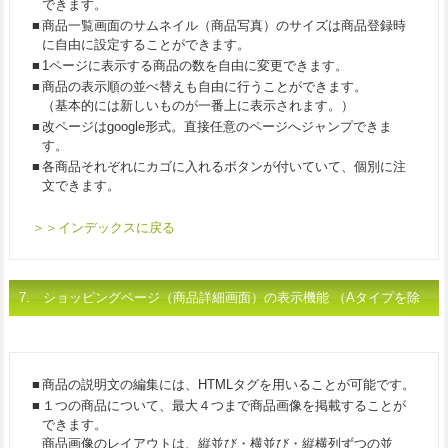
できます。
■
商品一覧画面のサムネイル（商品写真）のサイズは商品登録時
に自由に設定することができます。
■
1ページに表示する商品の数を自由に変更できます。
■
商品の表示順の並べ替えも自由に行うことができます。
（基本的には新しいものが一番上に表示されます。）
■
改ページはgoogle形式。直接任意のページへジャンプできま
す。
■
各商品それぞれにカゴに入れるボタンが付いていて、個別に注
文できます。
＞＞インデックスに戻る
7. ショッピングページ
（商品詳細画面）
の表示機能 （Aタイプを除
く）
■
商品の説明文の編集には、HTMLタグを用いることが可能です。
■
１つの商品について、最大４つまで商品画像を掲載することが
できます。
商品画像のレイアウトは、縦並び・横並び・縦横列ずつの並