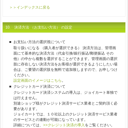
＞＞インデックスに戻る
10. 決済方法 （お支払い方法） の設定
■
お支払い方法の選択視について
取り扱いになる （購入者が選択できる） 決済方法は、管理画
面にて基本的な決済方法（代金引換/銀行振込/郵便振込 その
他）の中から複数を選択することができます。管理画面の選択
肢に存在しない決済方法をお客様が選択できるようにしたい場
合は、ご要望の選択肢を無料で追加致しますので、お申しつけ
ください。
設定画面のイメージはこちら
。
■
クレジットカード決済について
クレジットカード決済システムの導入は、ジョイカート単独で
は行えません。
別途ショップ様がクレジット決済サービス業者とご契約頂く必
要があります。
ジョイカートでは、１０社以上のクレジット決済サービス業者
のサービスとの連動が可能になっています。
詳細については、
>>クレジット決済の導入
をご覧ください。