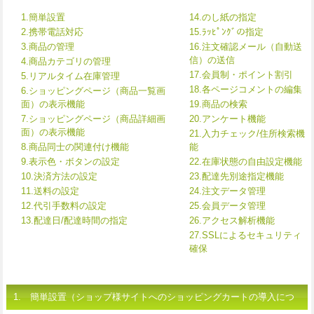
1.簡単設置
14.のし紙の指定
2.携帯電話対応
15.ﾗｯﾋﾟﾝｸﾞの指定
3.商品の管理
16.注文確認メール（自動送
信）の送信
4.商品カテゴリの管理
17.会員制・ポイント割引
5.リアルタイム在庫管理
18.各ページコメントの編集
6.ショッピングページ（商品一覧画
面）の表示機能
19.商品の検索
7.ショッピングページ（商品詳細画
20.アンケート機能
面）の表示機能
21.入力チェック/住所検索機
8.商品同士の関連付け機能
能
9.表示色・ボタンの設定
22.在庫状態の自由設定機能
10.決済方法の設定
23.配達先別途指定機能
11.送料の設定
24.注文データ管理
12.代引手数料の設定
25.会員データ管理
13.配達日/配達時間の指定
26.アクセス解析機能
27.SSLによるセキュリティ
確保
1. 簡単設置（ショップ様サイトへのショッピングカートの導入につ