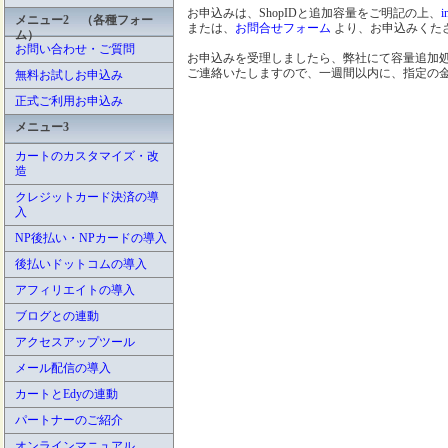
お申込みは、ShopIDと追加容量をご明記の上、
i
メニュー2 （各種フォー
または、
お問合せフォーム
より、お申込みくた
ム）
お問い合わせ・ご質問
お申込みを受理しましたら、弊社にて容量追加
ご連絡いたしますので、一週間以内に、指定の
無料お試しお申込み
正式ご利用お申込み
メニュー3
カートのカスタマイズ・改
造
クレジットカード決済の導
入
NP後払い・NPカードの導入
後払いドットコムの導入
アフィリエイトの導入
ブログとの連動
アクセスアップツール
メール配信の導入
カートとEdyの連動
パートナーのご紹介
オンラインマニュアル