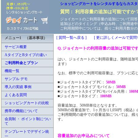
ショッピングカートをレンタルするならカスタ
質問： 利用容量の追加は可能ですか
ジョイカートのご利用容量の追加について回答
追加はどのタイミング（申込み時、ご利用途中
ご利用期間中については、残りご利用月数分の
[ 質問一覧へ戻る ]
[ 更に詳しくメールで質問す
メニュー1 （基本事項）
サービス概要
Q. ジョイカートの利用容量の追加は可能で
AタイプとBタイプの違い
はい、ジョイカートのご利用容量は、随時追加
ご利用料金とプラン
ます）
機能一覧
なお、標準でのご利用可能容量は、プランに応
サンプル デモ
■ジョイカートAタイプ PC：
50MB
導入の実績 事例
■ジョイカートAタイプ モバイル：
50MB
■ジョイカートAタイプ PC/モバイル共用：
100
よくある質問
■ジョイカートBタイプ：
100MB
ショッピングカートの比較
容量追加は、50MB単位となります。
50MBの容量追加で、1ヶ月当り1,050円（税
携帯の機能について
ご利用期間の途中での容量追加については、残
会員制 ・ ポイント制につい
す。
て
テンプレートでデザイン統
容量追加のお申込みについて
一