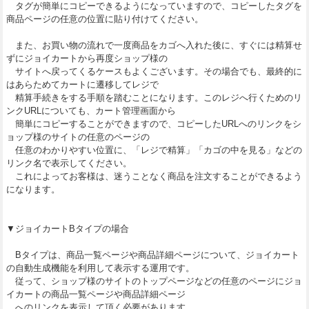
タグが簡単にコピーできるようになっていますので、コピーしたタグを
商品ページの任意の位置に貼り付けてください。
また、お買い物の流れで一度商品をカゴへ入れた後に、すぐには精算せ
ずにジョイカートから再度ショップ様の
サイトへ戻ってくるケースもよくございます。その場合でも、最終的に
はあらためてカートに遷移してレジで
精算手続きをする手順を踏むことになります。このレジへ行くためのリ
ンクURLについても、カート管理画面から
簡単にコピーすることができますので、コピーしたURLへのリンクをシ
ョップ様のサイトの任意のページの
任意のわかりやすい位置に、「レジで精算」「カゴの中を見る」などの
リンク名で表示してください。
これによってお客様は、迷うことなく商品を注文することができるよう
になります。
▼ジョイカートBタイプの場合
Bタイプは、商品一覧ページや商品詳細ページについて、ジョイカート
の自動生成機能を利用して表示する運用です。
従って、ショップ様のサイトのトップページなどの任意のページにジョ
イカートの商品一覧ページや商品詳細ページ
へのリンクを表示して頂く必要があります。